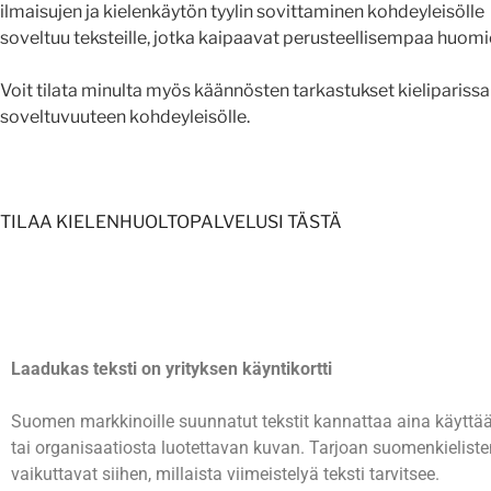
ilmaisujen ja kielenkäytön tyylin sovittaminen kohdeyleisölle
soveltuu teksteille, jotka kaipaavat perusteellisempaa huom
Voit tilata minulta myös käännösten tarkastukset kieliparissa
soveltuvuuteen kohdeyleisölle.
TILAA KIELENHUOLTOPALVELUSI TÄSTÄ
Laadukas teksti on yrityksen käyntikortti
Suomen markkinoille suunnatut tekstit kannattaa aina käyttää 
tai organisaatiosta luotettavan kuvan. Tarjoan suomenkielisten 
vaikuttavat siihen, millaista viimeistelyä teksti tarvitsee.