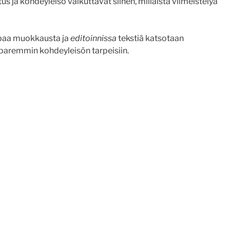
us ja kohdeyleisö vaikuttavat siihen, millaista viimeistelyä
mpaa muokkausta ja
editoinnissa
tekstiä katsotaan
 paremmin kohdeyleisön tarpeisiin.