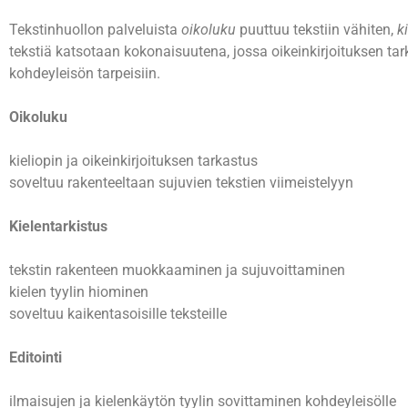
Tekstinhuollon palveluista
oikoluku
puuttuu tekstiin vähiten,
k
tekstiä katsotaan kokonaisuutena, jossa oikeinkirjoituksen t
kohdeyleisön tarpeisiin.
Oikoluku
kieliopin ja oikeinkirjoituksen tarkastus
soveltuu rakenteeltaan sujuvien tekstien viimeistelyyn
Kielentarkistus
tekstin rakenteen muokkaaminen ja sujuvoittaminen
kielen tyylin hiominen
soveltuu kaikentasoisille teksteille
Editointi
ilmaisujen ja kielenkäytön tyylin sovittaminen kohdeyleisölle