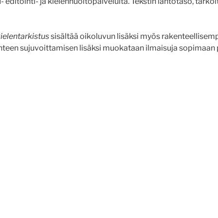
ditointi- ja kielenhuoltopalveluita. Tekstin lähtötaso, tarkoit
ielentarkistus
sisältää oikoluvun lisäksi myös rakenteellise
kenteen sujuvoittamisen lisäksi muokataan ilmaisuja sopimaan