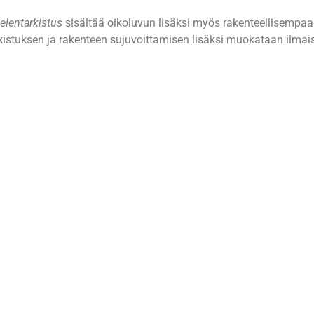
ielentarkistus
sisältää oikoluvun lisäksi myös rakenteellisempa
arkistuksen ja rakenteen sujuvoittamisen lisäksi muokataan il