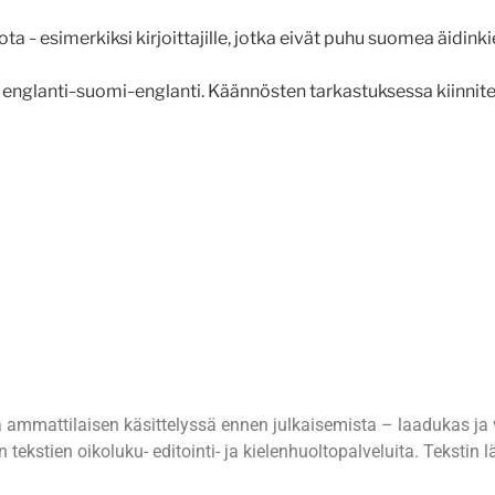
iota
esimerkiksi kirjoittajille, jotka eivät puhu suomea äidink
–
 englanti
suomi
englanti. Käännösten tarkastuksessa kiinnite
–
–
ammattilaisen käsittelyssä ennen julkaisemista – laadukas ja v
tekstien oikoluku- editointi- ja kielenhuoltopalveluita. Tekstin l