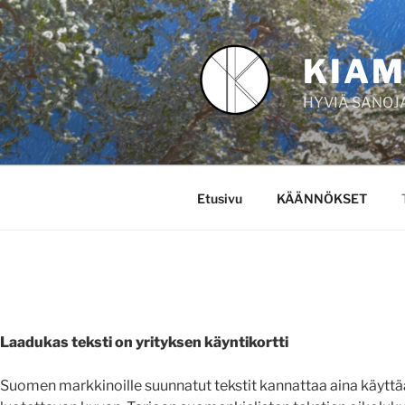
KIAM
HYVIÄ SANOJ
Etusivu
KÄÄNNÖKSET
Laadukas teksti on yrityksen käyntikortti
Suomen markkinoille suunnatut tekstit kannattaa aina käyttää 