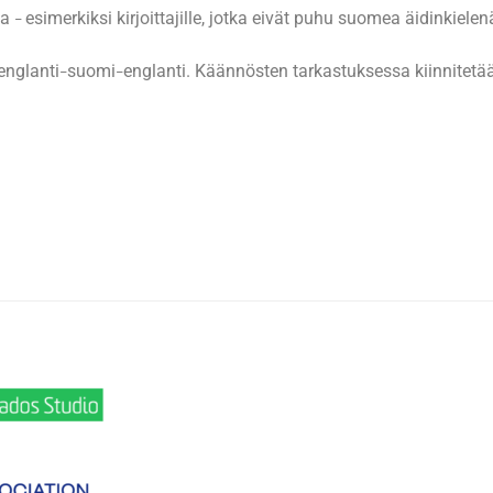
ta
esimerkiksi kirjoittajille, jotka eivät puhu suomea äidinkielen
–
englanti
suomi
englanti. Käännösten tarkastuksessa kiinnitetää
–
–