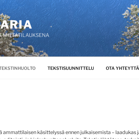
ARIA
A MITTATILAUKSENA
TEKSTINHUOLTO
TEKSTISUUNNITTELU
OTA YHTEYTT
ammattilaisen käsittelyssä ennen julkaisemista – laadukas ja 