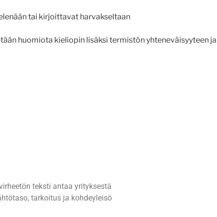
ielenään tai kirjoittavat harvakseltaan
tään huomiota kieliopin lisäksi termistön yhteneväisyyteen ja
irheetön teksti antaa yrityksestä
ähtötaso, tarkoitus ja kohdeyleisö