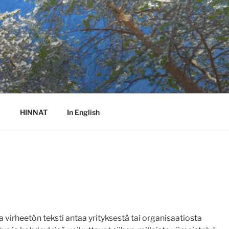
Ä
HINNAT
In English
virheetön teksti antaa yrityksestä tai organisaatiosta