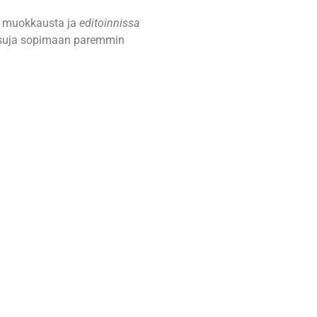
a muokkausta ja
editoinnissa
maisuja sopimaan paremmin