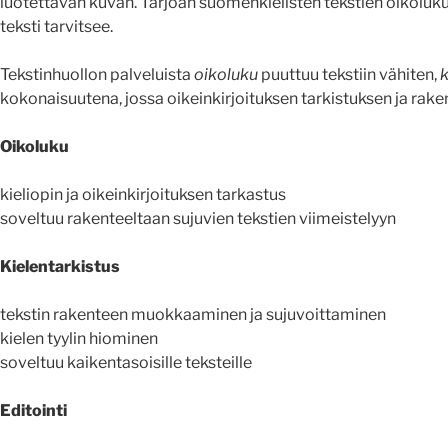
luotettavan kuvan. Tarjoan suomenkielisten tekstien oikoluku- e
teksti tarvitsee.
Tekstinhuollon palveluista
oikoluku
puuttuu tekstiin vähiten,
k
kokonaisuutena, jossa oikeinkirjoituksen tarkistuksen ja ra
Oikoluku
kieliopin ja oikeinkirjoituksen tarkastus
soveltuu rakenteeltaan sujuvien tekstien viimeistelyyn
Kielentarkistus
tekstin rakenteen muokkaaminen ja sujuvoittaminen
kielen tyylin hiominen
soveltuu kaikentasoisille teksteille
Editointi